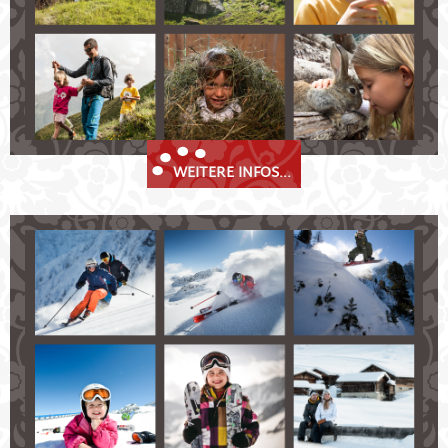
WEITERE INFOS...
Stubaier Winterfreude
Fulpmes im Stubaital - ein wahres
Wintersportparadies!
Skifahrer und Snowboarder finden Pisten und
Hänge für Profis und Anfänger.
Auf Langläufer warten in Fulpmes und Neustift
bestens präparierte Pisten.
Freuen Sie sich auf rasante Rodelbahnen
und tiefverschneite Schneeschuh- und