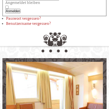
Angemeldet bleiben
Anmelden
Passwort vergessen?
Benutzername vergessen?
Wohnen im Aparthotel Krösbacher
Ihr Stubaier Urlaubsdomizil
Wählen Sie zwischen
komfortablen
Selbstversorger-Apartments
gemütlichen
Doppelzimmern
mit Frühstück
Freuen Sie sich auf: