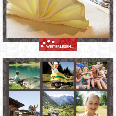
WEITERLESEN...
Sommerurlaub im Stubaital
Unvergessliche Sommertage in Fulpmes im Stubaital!
Wandern und Klettern in den herrlichen Stubaier
Alpen
Mit dem Moutnainbike die Berge erobern
Golfen in nächster Nähe
Dem Stubaier Himmel ganz nah beim Paragliden
Mit der Stubai Super Card das Stubaital erobern