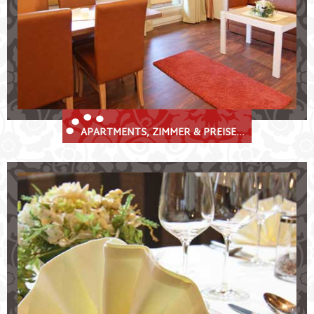
unser
Restaurant
und Sonnenterrasse
Wellnessbereich
mit Sauna
kostenlose Parkplätze und Skikeller
APARTMENTS, ZIMMER & PREISE...
Kulinarik im Krösbacher
Köstliche Gaumenfreuden im Stubaital
Restaurant "Zur Huisler Stube"
geschichtsträchteige "Prinz Albert Stube"
gutbürgerliche Tiroler Küche &
Spezialitätenwochen
erlesene Weine
Hochzeiten, Feiern und Bankette