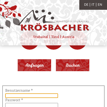
DE
IT
EN
Webcams
Bildergalerie
Wetter
Videos
Anfragen
Buchen
Benutzername
*
Passwort
*