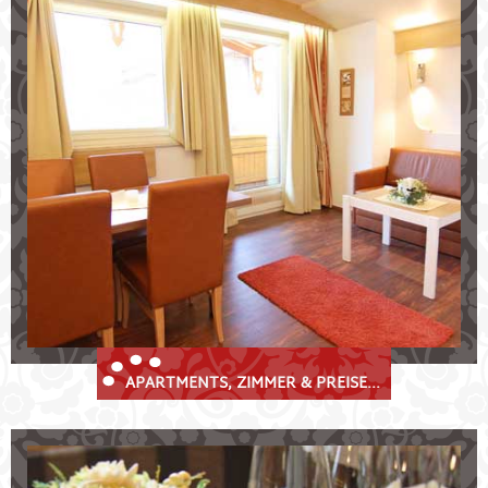
Ihr Stubaier Urlaubsdomizil
Wählen Sie zwischen
komfortablen
Selbstversorger-Apartments
gemütlichen
Doppelzimmern
mit Frühstück
Freuen Sie sich auf:
unser
Restaurant
und Sonnenterrasse
Wellnessbereich
mit Sauna
kostenlose Parkplätze und Skikeller
APARTMENTS, ZIMMER & PREISE...
Kulinarik im Krösbacher