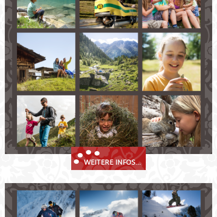
Unvergessliche Sommertage in Fulpmes im Stubaital!
Wandern und Klettern in den herrlichen Stubaier
Alpen
Mit dem Moutnainbike die Berge erobern
Golfen in nächster Nähe
Dem Stubaier Himmel ganz nah beim Paragliden
Mit der Stubai Super Card das Stubaital erobern
WEITERE INFOS...
Stubaier Winterfreude
Fulpmes im Stubaital - ein wahres