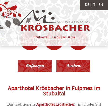
DE
IT
EN
Webcams
Bildergalerie
Wetter
Videos
Anfragen
Buchen
Aparthotel Krösbacher in Fulpmes im
Stubaital
Das traditionelle
Aparthotel Krösbacher
- im Tiroler Stil