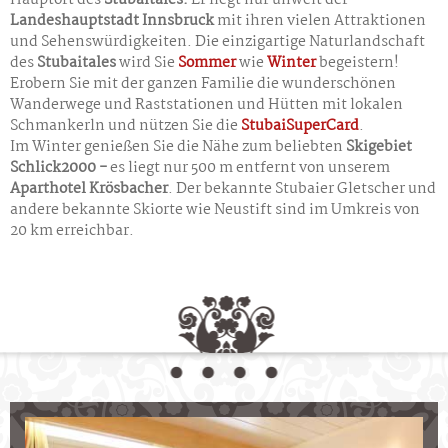
Hauptort des
Stubaitales.
Er liegt nur unweit der
Landeshauptstadt Innsbruck
mit ihren vielen Attraktionen
und Sehenswürdigkeiten. Die einzigartige Naturlandschaft
des
Stubaitales
wird Sie
Sommer
wie
Winter
begeistern!
Erobern Sie mit der ganzen Familie die wunderschönen
Wanderwege und Raststationen und Hütten mit lokalen
Schmankerln und nützen Sie die
StubaiSuperCard
.
Im Winter genießen Sie die Nähe zum beliebten
Skigebiet
Schlick2000 -
es liegt nur 500 m entfernt von unserem
Aparthotel Krösbacher
. Der bekannte Stubaier Gletscher und
andere bekannte Skiorte wie Neustift sind im Umkreis von
20 km erreichbar.
Wohnen im Aparthotel Krösbacher