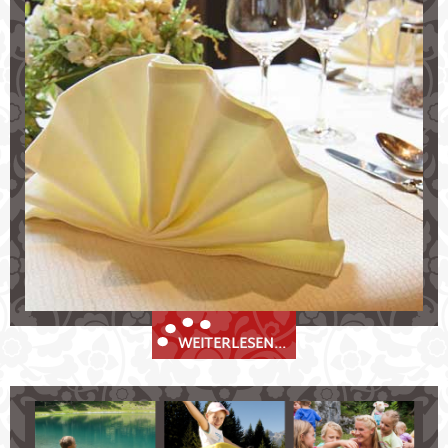
Köstliche Gaumenfreuden im Stubaital
Restaurant "Zur Huisler Stube"
geschichtsträchteige "Prinz Albert Stube"
gutbürgerliche Tiroler Küche &
Spezialitätenwochen
erlesene Weine
Hochzeiten, Feiern und Bankette
WEITERLESEN...
Sommerurlaub im Stubaital