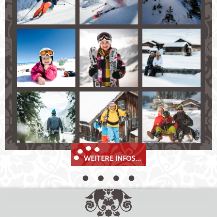
Wintersportparadies!
Skifahrer und Snowboarder finden Pisten und
Hänge für Profis und Anfänger.
Auf Langläufer warten in Fulpmes und Neustift
bestens präparierte Pisten.
Freuen Sie sich auf rasante Rodelbahnen
und tiefverschneite Schneeschuh- und
Winterwanderwege!
WEITERE INFOS...