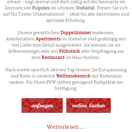
erbaut - liegt zentral und doch ruhig auf der Sonnseite im
Zentrum von
Fulpmes
im schönen
Stubaital
. Freuen Sie sich
auf Ihr Tiroler Urlaubsdomizil – ideal für alle Aktivitäten und
optimale Erholung.
Unsere gemütlichen
Doppelzimmer
modernen,
komfortablen
Apartments
im Stubaital sind großzügig mit
viel Liebe zum Detail ausgestattet. Sie können sie als
Selbstversorger oder mit
Frühstück
oder Verpflegung aus
dem
Restaurant
im Haus buchen.
Nach einem sportlich aktiven Tag tanken Sie Entspannung
und Ruhe in unserem
Wellnessbereich
mit Ruheraum
tanken. Für Ihren PKW stehen genügend Parkplätze zur
Verfügung.
anfragen
online buchen
Weiterlesen ...